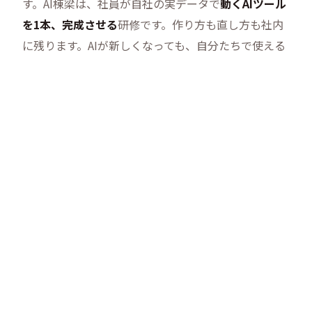
す。
AI棟梁
は、社員が自社の実データで
動くAIツール
を1本、完成させる
研修です。作り方も直し方も社内
に残ります。AIが新しくなっても、自分たちで使える
状態が続きます。
積み重ねた現場の知見が、
仕組みに入っている。
MICOTOのAIと経営の仕組みは、思いつきではありま
せん。代表は小学1年でプログラミングに出会い、
2003年からの23年間、ITとDXの現場に立ち続けてき
ました
。自ら立ち上げたオンライン展示会事業を、売
却まで導いた経験もあります。その積み重ねが、その
ままAI棟梁とAI経営本部に組み込まれています。